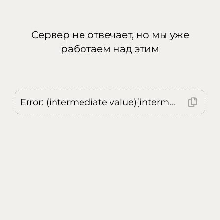
Сервер не отвечает, но мы уже
работаем над этим
Error: (intermediate value)(intermediate value)(intermediate value).replaceAll is not a function