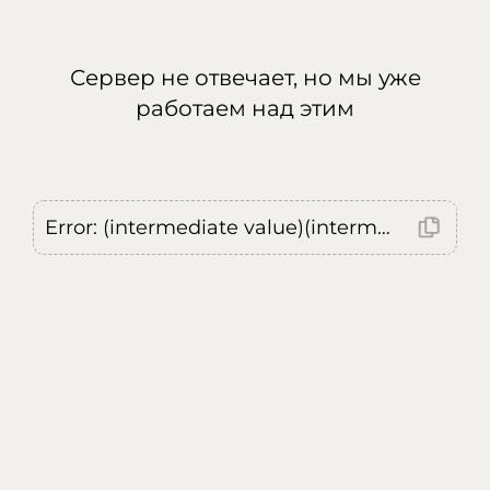
Сервер не отвечает, но мы уже
работаем над этим
Error: (intermediate value)(intermediate value)(intermediate value).replaceAll is not a function