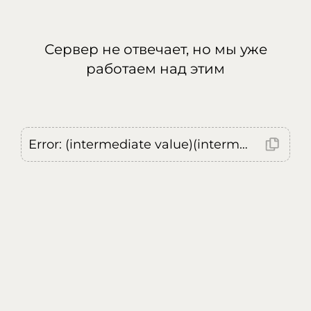
Сервер не отвечает, но мы уже
работаем над этим
Error: (intermediate value)(intermediate value)(intermediate value).replaceAll is not a function