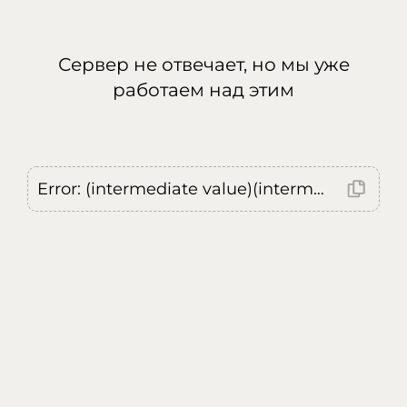
Сервер не отвечает, но мы уже
работаем над этим
Error: (intermediate value)(intermediate value)(intermediate value).replaceAll is not a function